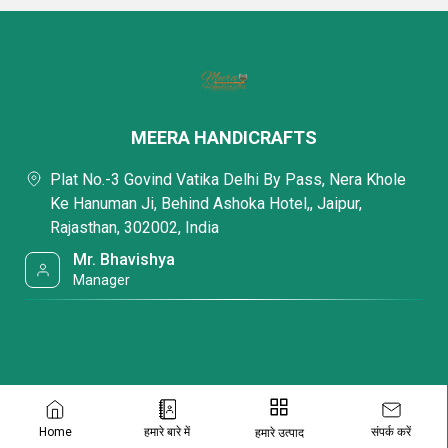
की पैकेजिंग के अंतिम चरण तक।
डिलीवरी से पहले, हमारा
हाथ ब्लॉक प्रिंटेड कांथा जयपुरी रजाई, हैंड ब्लॉक
प्रिंटेड बेड कवर, कशीदाकारी सुज़ानी कुशन कवर, लेडीज़ ब्लॉक प्रिंटेड
MEERA HANDICRAFTS
स्टोल और अन्य सभी उत्पादों की जाँच निम्न मापदंडों के आधार पर
की जाती
है:
Plat No.-3 Govind Vatika Delhi By Pass, Nera Khole
Ke Hanuman Ji, Behind Ashoka Hotel,, Jaipur,
स्थायित्व
Rajasthan, 302002, India
तननसामर्थ्य
Mr. Bhavishya
रंग की स्थिरता
Manager
स्टिचिंग
गुणवत्ता के लिए हमारी चिंता ने हमें ग्राहकों के बीच एक विश्वसनीय नाम बना
दिया है और हम वादा करते हैं कि हम इस पहलू पर कभी समझौता नहीं करेंगे
।
संपर्क करें
Home
हमारे बारे में
हमारे उत्पाद