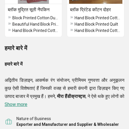
ब्लॉक मुद्रित सूती नैपकिन
ब्लॉक प्रिंटेड कॉटन दोहर
Block Printed Cotton Dupatta
Hand Block Printed Cotton Dohar
Beautiful Hand Block Printed Cotton Dupatta
Hand Block Printed Quilt
Hand Block Printed Cotton Dupatta
Hand Block Printed Cotton Dohar
हमारे बारे में
हमारे बारे में
अद्वितीय डिज़ाइन, आकर्षक रंग संयोजन, प्रीमियम गुणवत्ता और अनुकूलन
कुछ ऐसी विशेषताएं हैं जिनकी वजह से हमारी कंपनी द्वारा डिज़ाइन किए गए
उत्पाद बाजार में प्रमुख हैं। हमने,
मीरा हैंडीक्राफ्ट्स
, ने ऐसे थके हुए लोगों को
काम पर रखा है, जो विभिन्न वस्तुओं को खूबसूरती से तैयार करते हैं। एक
Show more
निर्माता
और
आपूर्तिकर्ता
के रूप में, हम हमेशा तैयार रहते हैं, जिससे हमारे
Nature of Business
प्रतिस्पर्धियों को कड़ी टक्कर मिलती है। आज, हम
हैंड ब्लॉक प्रिंटेड बेड
Exporter and Manufacturer and Supplier & Wholesaler
कवर, हैंड ब्लॉक प्रिंटेड कांथा जयपुरी रजाई, लेडीज़ ब्लॉक प्रिंटेड स्टोल,